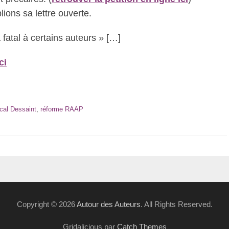
ions sa lettre ouverte.
 fatal à certains auteurs » […]
ci
cal Dessaint
,
réforme RAAP
Copyright © 2026
Autour des Auteurs
. All Rights Reserved.
Gridalicious par
Catch Themes