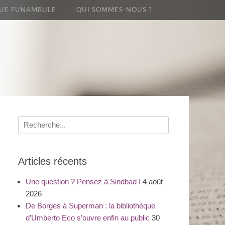
UE FUNAMBULE
QUI SOMMES-NOUS ?
Recherche
pour
:
Articles récents
Une question ? Pensez à Sindbad !
4 août
2026
De Borges à Superman : la bibliothèque
d’Umberto Eco s’ouvre enfin au public
30