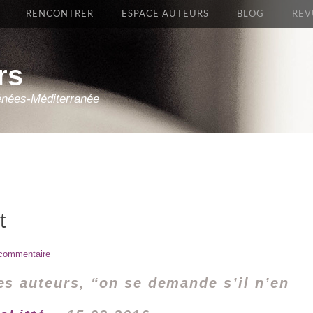
RENCONTRER
ESPACE AUTEURS
BLOG
REV
rs
énées-Méditerranée
t
 commentaire
les auteurs, “on se demande s’il n’en