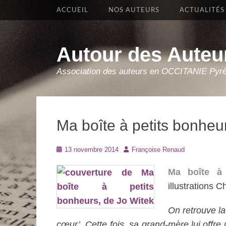
Premier Menu
Aller
ACCUEIL
NOS AUTEURS
ACTUALITÉS
au
contenu
Autour des Auteu
Association des auteurs en OCCITANIE Pyr
Ma boîte à petits bonheu
Posté
Auteur
13 novembre 2014
Françoise Renaud
le
Ma boîte à 
illustrations 
On retrouve la
cœur’. Cette fois, sa grand-mère lui offre