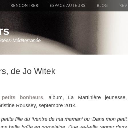
RENCONTRER
ESPACE AUTEURS
BLOG
REV
rs
énées-Méditerranée
rs, de Jo Witek
petits bonheurs
, album, La Martinière jeunesse,
Christine Roussey, septembre 2014
 petite fille du ‘Ventre de ma maman’ ou ‘Dans mon petit
 une belle boîte en porcelaine. Que va-t-elle ranger dans