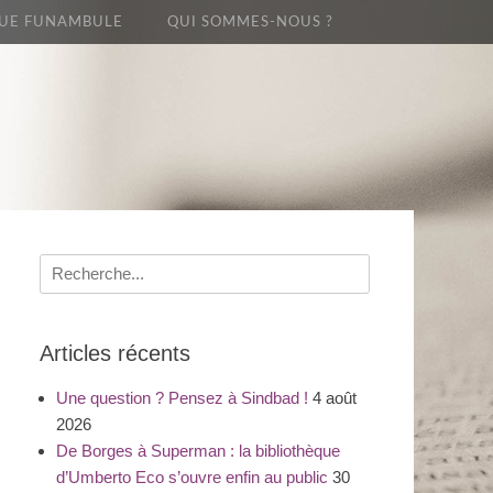
UE FUNAMBULE
QUI SOMMES-NOUS ?
Recherche
pour
:
Articles récents
Une question ? Pensez à Sindbad !
4 août
2026
De Borges à Superman : la bibliothèque
d’Umberto Eco s’ouvre enfin au public
30