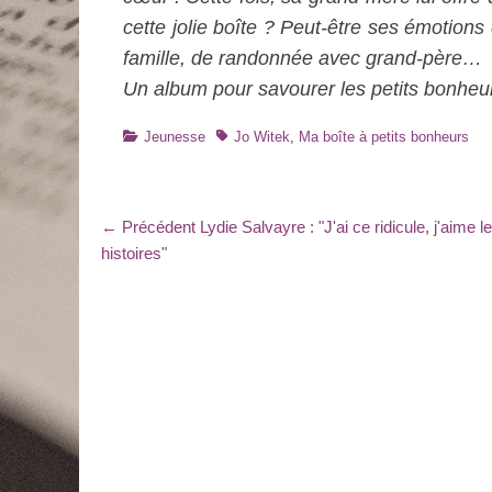
cette jolie boîte ? Peut-être ses émotions 
famille, de randonnée avec grand-père…
Un album pour savourer les petits bonheur
Catégories
Tags
Jeunesse
Jo Witek
,
Ma boîte à petits bonheurs
Navigation
Article
← Précédent
Lydie Salvayre : "J'ai ce ridicule, j'aime l
précédent
histoires"
de
:
l’article