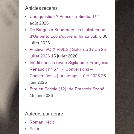
:
Articles récents
Une question ? Pensez à Sindbad !
4
août 2026
De Borges à Superman : la bibliothèque
d’Umberto Eco s’ouvre enfin au public
30
juillet 2026
Festival VOIX VIVES | Sète, du 17 au 25
juillet 2026
15 juillet 2026
Inédit dans la revue Sigila pour Françoise
Renaud | n° 57 : « Conversions –
Conversões » | printemps – été 2026
26
juin 2026
Être en Poésie (12), de François Szabó
15 juin 2026
Auteurs par genre
Roman, récit
Polar