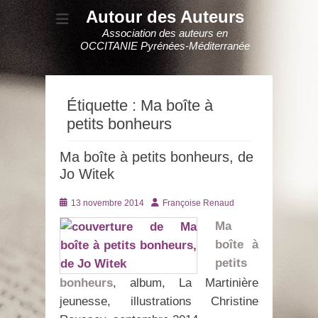
Autour des Auteurs
Association des auteurs en
OCCITANIE Pyrénées-Méditerranée
Étiquette :
Ma boîte à
petits bonheurs
Ma boîte à petits bonheurs, de
Jo Witek
Posté
Auteur
13 novembre 2014
Françoise Renaud
le
Ma
boîte à
petits
bonheurs
, album, La Martinière
jeunesse, illustrations Christine