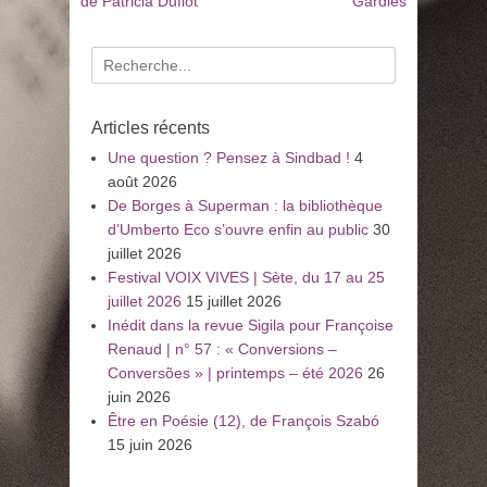
:
:
de Patricia Duflot
Gardies
l’article
Recherche
pour
:
Articles récents
Une question ? Pensez à Sindbad !
4
août 2026
De Borges à Superman : la bibliothèque
d’Umberto Eco s’ouvre enfin au public
30
juillet 2026
Festival VOIX VIVES | Sète, du 17 au 25
juillet 2026
15 juillet 2026
Inédit dans la revue Sigila pour Françoise
Renaud | n° 57 : « Conversions –
Conversões » | printemps – été 2026
26
juin 2026
Être en Poésie (12), de François Szabó
15 juin 2026