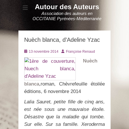
Autour des Auteurs
Association des auteurs en
OCCITANIE Pyrénées-Méditerranée
Nuèch blanca, d’Adeline Yzac
Posté
Auteur
13 novembre 2014
Françoise Renaud
le
Nuèch
blanca
,roman, Chèvrefeuille étoilée
éditions, 6 novembre 2014
Lalia Sauret, petite fille de cinq ans,
est née sous une mauvaise étoile.
Désastre que la maladie qui tombe.
Sur elle. Sur sa famille.
Xeroderma