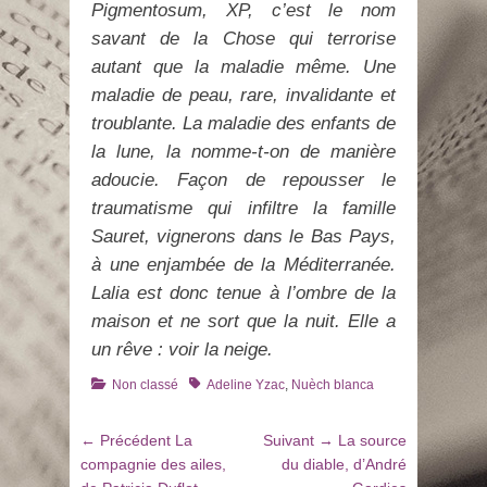
Pigmentosum, XP, c’est le nom
savant de la Chose qui terrorise
autant que la maladie même. Une
maladie de peau, rare, invalidante et
troublante. La maladie des enfants de
la lune, la nomme-t-on de manière
adoucie. Façon de repousser le
traumatisme qui infiltre la famille
Sauret, vignerons dans le Bas Pays,
à une enjambée de la Méditerranée.
Lalia est donc tenue à l’ombre de la
maison et ne sort que la nuit. Elle a
un rêve : voir la neige.
Catégories
Tags
Non classé
Adeline Yzac
,
Nuèch blanca
Navigation
Article
Article
← Précédent
La
Suivant →
La source
de
précédent
suivant
compagnie des ailes,
du diable, d’André