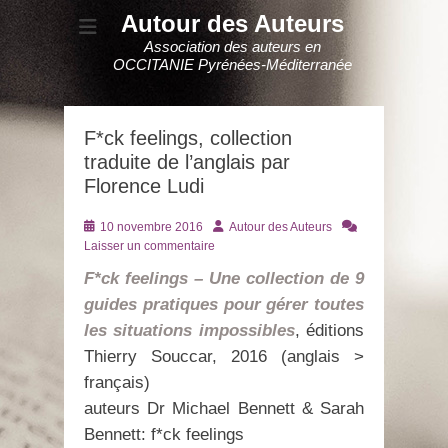
Autour des Auteurs
Association des auteurs en
OCCITANIE Pyrénées-Méditerranée
F*ck feelings, collection
traduite de l’anglais par
Florence Ludi
Posté
Auteur
10 novembre 2016
Autour des Auteurs
le
Laisser un commentaire
F*ck feelings – Une collection de 9
guides pratiques pour gérer toutes
les situations impossibles
, éditions
Thierry Souccar, 2016 (anglais >
français)
auteurs Dr Michael Bennett & Sarah
Bennett: f*ck feelings