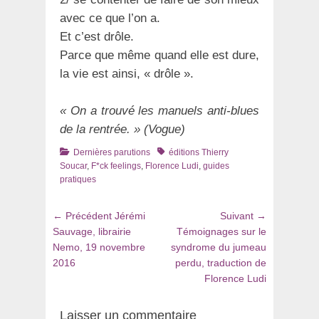
avec ce que l’on a.
Et c’est drôle.
Parce que même quand elle est dure,
la vie est ainsi, « drôle ».
« On a trouvé les manuels anti-blues
de la rentrée. » (Vogue)
Catégories
Tags
Dernières parutions
éditions Thierry
Soucar
,
F*ck feelings
,
Florence Ludi
,
guides
pratiques
Navigation
Article
Article
← Précédent
Jérémi
Suivant →
de
précédent
suivant
Sauvage, librairie
Témoignages sur le
:
:
Nemo, 19 novembre
syndrome du jumeau
l’article
2016
perdu, traduction de
Florence Ludi
Laisser un commentaire