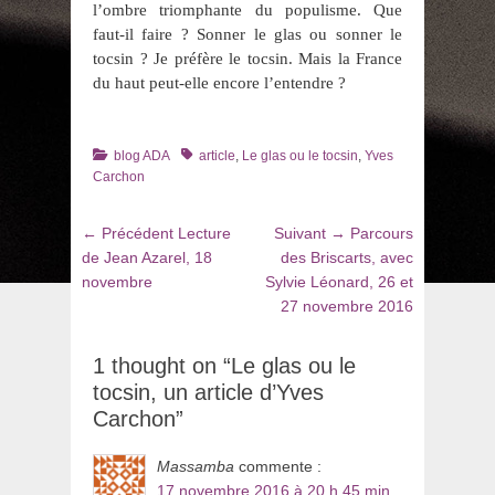
l’ombre triomphante du populisme. Que
faut-il faire ? Sonner le glas ou sonner le
tocsin ? Je préfère le tocsin. Mais la France
du haut peut-elle encore l’entendre ?
Catégories
Tags
blog ADA
article
,
Le glas ou le tocsin
,
Yves
Carchon
Navigation
Article
Article
← Précédent
Lecture
Suivant →
Parcours
de
précédent
suivant
de Jean Azarel, 18
des Briscarts, avec
:
:
novembre
Sylvie Léonard, 26 et
l’article
27 novembre 2016
1 thought on “Le glas ou le
tocsin, un article d’Yves
Carchon”
Massamba
commente :
17 novembre 2016 à 20 h 45 min