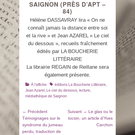
SAIGNON (PRÈS D’APT –
84)
Hélène DASSAVRAY lira « On ne
connaît jamais la distance entre soi
et la rive » et Jean AZAREL « Le ciel
du dessous », recueils fraîchement
édités par LA BOUCHERIE
LITTÉRAIRE
La librairie REGAIN de Reillane sera
également présente.
Catégories
Tags
À l'affiche
éditions La Boucherie Littéraire
,
Jean Azarel
,
Le ciel du dessous
,
lecture
,
médiathèque de Saignon
Navigation
Article
Article
← Précédent
Suivant →
Le glas ou le
de
précédent
suivant
Témoignages sur le
tocsin, un article d’Yves
:
:
syndrome du jumeau
Carchon
l’article
perdu, traduction de