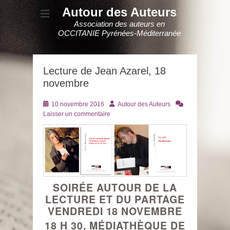
Autour des Auteurs
Association des auteurs en
OCCITANIE Pyrénées-Méditerranée
Lecture de Jean Azarel, 18
novembre
Posté
Auteur
10 novembre 2016
Autour des Auteurs
le
Laisser un commentaire
SOIRÉE AUTOUR DE LA
LECTURE ET DU PARTAGE
VENDREDI 18 NOVEMBRE
18 H 30, MÉDIATHÈQUE DE