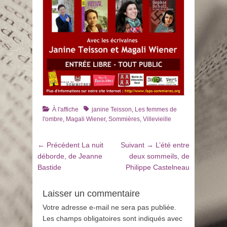
Catégories
Tags
À l'affiche
janine Teisson
,
Les femmes de
l'ombre
,
Magali Wiener
,
Sommières
,
Villevieille
Navigation
Article
Article
← Précédent
La nuit
Suivant →
L’été entre
de
précédent
suivant
déborde, de Jeanne
deux sommeils, de
:
:
Bastide
Philippe Castelneau
l’article
Laisser un commentaire
Votre adresse e-mail ne sera pas publiée.
Les champs obligatoires sont indiqués avec