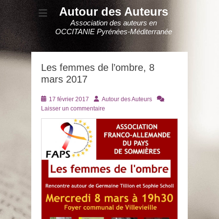
Autour des Auteurs
Association des auteurs en
OCCITANIE Pyrénées-Méditerranée
Les femmes de l’ombre, 8
mars 2017
Posté
Auteur
17 février 2017
Autour des Auteurs
le
Laisser un commentaire