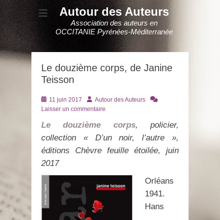
Autour des Auteurs
Association des auteurs en
OCCITANIE Pyrénées-Méditerranée
Le douzième corps, de Janine
Teisson
Posté
Auteur
11 juin 2017
Autour des Auteurs
le
Laisser un commentaire
Le douzième corps
, policier,
collection « D’un noir, l’autre »,
éditions Chèvre feuille étoilée, juin
2017
Orléans
1941.
Hans