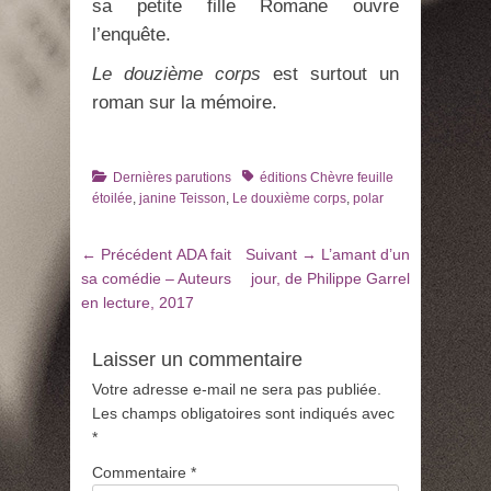
sa petite fille Romane ouvre
l’enquête.
Le douzième corps
est surtout un
roman sur la mémoire.
Catégories
Tags
Dernières parutions
éditions Chèvre feuille
étoilée
,
janine Teisson
,
Le douxième corps
,
polar
Navigation
Article
Article
← Précédent
ADA fait
Suivant →
L’amant d’un
de
précédent
suivant
sa comédie – Auteurs
jour, de Philippe Garrel
:
:
en lecture, 2017
l’article
Laisser un commentaire
Votre adresse e-mail ne sera pas publiée.
Les champs obligatoires sont indiqués avec
*
Commentaire
*