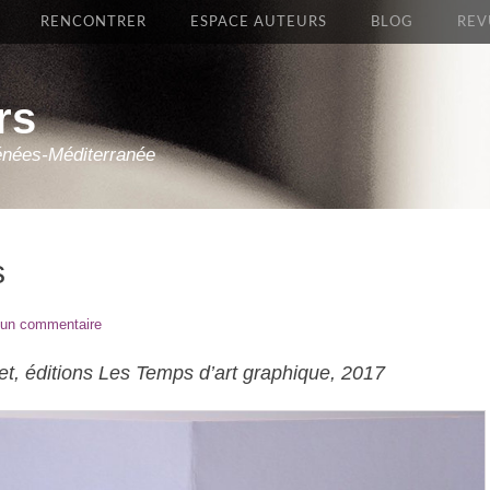
RENCONTRER
ESPACE AUTEURS
BLOG
REV
rs
énées-Méditerranée
s
 un commentaire
tet, éditions Les Temps d’art graphique, 2017