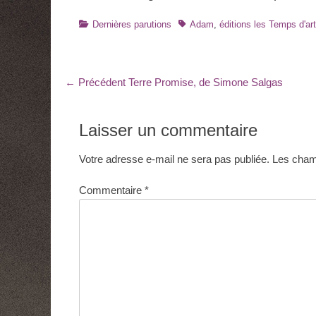
Catégories
Tags
Dernières parutions
Adam
,
éditions les Temps d'ar
Navigation
Article
← Précédent
Terre Promise, de Simone Salgas
précédent
de
:
l’article
Laisser un commentaire
Votre adresse e-mail ne sera pas publiée.
Les champ
Commentaire
*