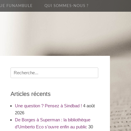
UE FUNAMBULE
QUI SOMMES-NOUS ?
Recherche
pour
:
Articles récents
Une question ? Pensez à Sindbad !
4 août
2026
De Borges à Superman : la bibliothèque
d’Umberto Eco s’ouvre enfin au public
30