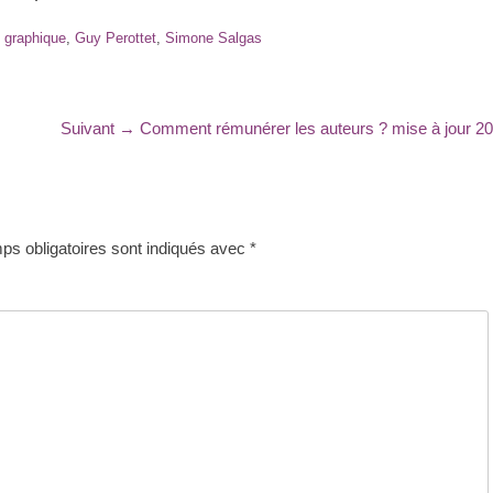
t graphique
,
Guy Perottet
,
Simone Salgas
Article
Suivant →
Comment rémunérer les auteurs ? mise à jour 2
suivant
:
s obligatoires sont indiqués avec
*