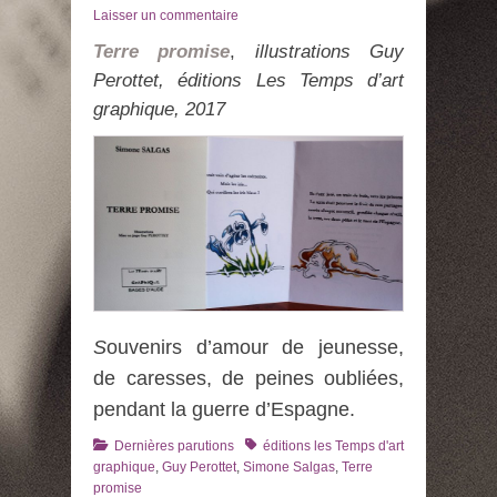
le
Laisser un commentaire
Terre promise
,
illustrations Guy
Perottet, éditions Les Temps d’art
graphique, 2017
S
ouvenirs d’amour de jeunesse,
de caresses, de peines oubliées,
pendant la guerre d’Espagne.
Catégories
Tags
Dernières parutions
éditions les Temps d'art
graphique
,
Guy Perottet
,
Simone Salgas
,
Terre
promise