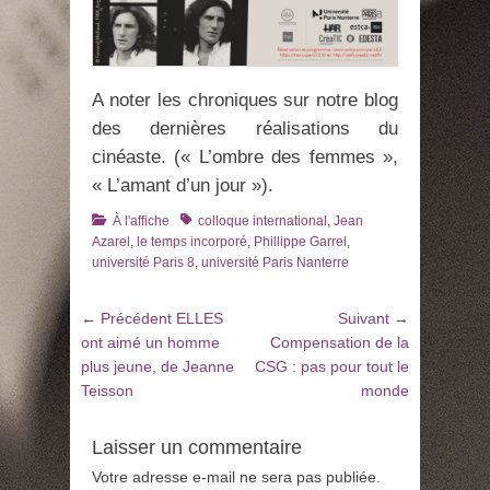
A noter les chroniques sur notre blog
des dernières réalisations du
cinéaste. (« L’ombre des femmes »,
« L’amant d’un jour »).
Catégories
Tags
À l'affiche
colloque international
,
Jean
Azarel
,
le temps incorporé
,
Phillippe Garrel
,
université Paris 8
,
université Paris Nanterre
Navigation
Article
Article
← Précédent
ELLES
Suivant →
de
précédent
suivant
ont aimé un homme
Compensation de la
:
:
plus jeune, de Jeanne
CSG : pas pour tout le
l’article
Teisson
monde
Laisser un commentaire
Votre adresse e-mail ne sera pas publiée.