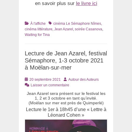
en savoir plus sur
le livre ici
Catégories
Tags
À l'affiche
cinéma Le Sémaphore Nîmes
,
cinéma littérature
,
Jean Azarel
,
soirée Casanova
,
Waiting for Tina
Lecture de Jean Azarel, festival
Sémaphore, 1-3 octobre 2021
à Moëlan-sur-mer
Posté
Auteur
20 septembre 2021
Autour des Auteurs
le
Laisser un commentaire
Jean Azarel sera présent sur le festival les
1, 2 et 3 octobre en tant qu’invité.
(Moëlan sur mer est près de Quimperlé)
Lecture le 1er à 18h45 d’une « Lettre à
Léonard Cohen »