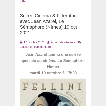
Tina
Soirée Cinéma & Littérature
avec Jean Azarel, Le
Sémaphore (Nîmes) 19 oct
2021
Posté
Auteur
17 octobre 2021
Autour des Auteurs
le
Laisser un commentaire
Jean Azarel anima une soirée
spéciale
au cinéma
Le Sémaphore,
Nîmes
mardi 19 octobre à 17h30