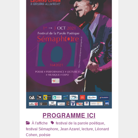
PROGRAMME ICI
Catégories
Tags
À l'affiche
festival de la parole poétique
,
festival Sémaphore
,
Jean Azarel
,
lecture
,
Léonard
Cohen
,
poésie