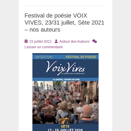
Festival de poésie VOIX
VIVES, 23/31 juillet, Sète 2021
– nos auteurs
Posté
Auteur
15 juillet 2021
Autour des Auteurs
le
Laisser un commentaire