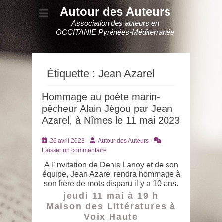
Autour des Auteurs
Association des auteurs en
OCCITANIE Pyrénées-Méditerranée
Étiquette :
Jean Azarel
Hommage au poète marin-
pêcheur Alain Jégou par Jean
Azarel, à Nîmes le 11 mai 2023
Posté
Auteur
26 avril 2023
Autour des Auteurs
le
Laisser un commentaire
A l’invitation de Denis Lanoy et de son
équipe, Jean Azarel rendra hommage à
son frère de mots disparu il y a 10 ans.
jeudi 11 mai à 19 h
Maison des Littératures à
Voix Haute