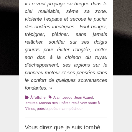
« Le vent propage sa hargne dans le
ciel malléable, sème sa zone,
violente l’espace et secoue le pucier
des ondées lunatiques…Faut bouger,
trépigner, piétiner, sans jamais
relâcher, souffler sur ses doigts
gourds pour éviter l’onglée, coller
son dos à la cloison du tuyau
d’échappement, ses arpions sur le
panneau moteur et ses pensées dans
le confort de quelques souvenances
fondantes. »
Catégories
Tags
À l'affiche
Alain Jégou
,
Jean Azarel
,
lectures
,
Maison des Littératures à voix haute à
Nîmes
,
poésie
,
poète marin pêcheur
Vous direz que je suis tombé,