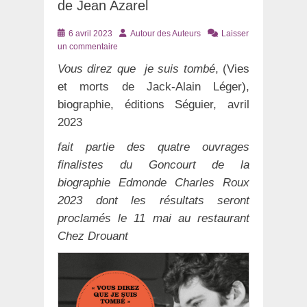
de Jean Azarel
Posté
Auteur
6 avril 2023
Autour des Auteurs
Laisser
le
un commentaire
Vous direz que je suis tombé
, (Vies
et morts de Jack-Alain Léger),
biographie, éditions Séguier, avril
2023
fait partie des quatre ouvrages
finalistes du Goncourt de la
biographie Edmonde Charles Roux
2023 dont les résultats seront
proclamés le 11 mai au restaurant
Chez Drouant