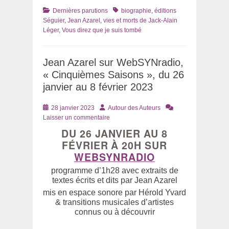
Catégories
Tags
Dernières parutions
biographie
,
éditions
Séguier
,
Jean Azarel
,
vies et morts de Jack-Alain
Léger
,
Vous direz que je suis tombé
Jean Azarel sur WebSYNradio,
« Cinquièmes Saisons », du 26
janvier au 8 février 2023
Posté
Auteur
28 janvier 2023
Autour des Auteurs
le
Laisser un commentaire
DU 26 JANVIER AU 8
FÉVRIER À 20H SUR
WEBSYNRADIO
programme d’1h28 avec extraits de
textes écrits et dits par Jean Azarel
mis en espace sonore par Hérold Yvard
& transitions musicales d’artistes
connus ou à découvrir