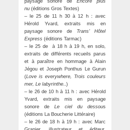
paysage sonore de
Encore plus
nu
(éditions Gros Textes)
– le 25 de 11 h 30 à 12 h : avec
Hérold Yvard, extraits mis en
paysage sonore de
Trans’ Hôtel
Express
(éditions Tarmac)
– le 25 de à 18 h à 19 h, en solo,
extraits de différents recueils parus
et à paraître en hommage à Alain
Jégou et Joseph Ponthus Le Gurun
(
Love is everywhere, Trois couleurs
mer, Le labyrinthe
..)
– le 26 de 10 h à 11 h : avec Hérold
Yvard, extraits mis en paysage
sonore de
Le ciel du dessou
s
(éditions La Boucherie Littéraire)
– le 26 de 18 h à 19 h : avec Marc
Granier, illustrateur et éditeur,