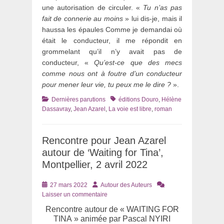
une autorisation de circuler. «
Tu n’as pas
fait de connerie au moins
» lui dis-je, mais il
haussa les épaules Comme je demandai où
était le conducteur, il me répondit en
grommelant qu’il n’y avait pas de
conducteur, «
Qu’est-ce que des mecs
comme nous ont à foutre d’un conducteur
pour mener leur vie, tu peux me le dire ?
».
Catégories
Tags
Dernières parutions
éditions Douro
,
Hélène
Dassavray
,
Jean Azarel
,
La voie est libre
,
roman
Rencontre pour Jean Azarel
autour de ‘Waiting for Tina’,
Montpellier, 2 avril 2022
Posté
Auteur
27 mars 2022
Autour des Auteurs
le
Laisser un commentaire
Rencontre autour de « WAITING FOR
TINA » animée par Pascal NYIRI