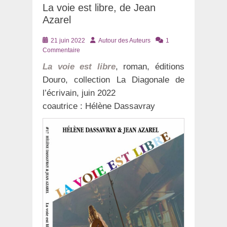
La voie est libre, de Jean
Azarel
Posté
Auteur
21 juin 2022
Autour des Auteurs
1
le
Commentaire
La voie est libre
, roman, éditions
Douro, collection La Diagonale de
l’écrivain, juin 2022
coautrice : Hélène Dassavray