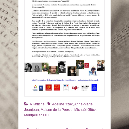
Catégories
Tags
À l'affiche
Adeline Yzac
,
Anne-Marie
Jeanjean
,
Maison de la Poésie
,
Michaël Glück
,
Montpellier
,
OLL