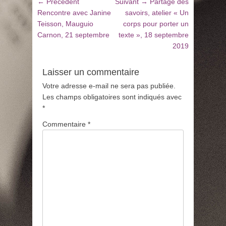
Navigation
Article
Article
← Précédent
Suivant →
Partage des
de
précédent
suivant
Rencontre avec Janine
savoirs, atelier « Un
:
:
Teisson, Mauguio
corps pour porter un
l’article
Carnon, 21 septembre
texte », 18 septembre
2019
Laisser un commentaire
Votre adresse e-mail ne sera pas publiée.
Les champs obligatoires sont indiqués avec
*
Commentaire
*