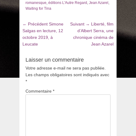
romanesque
,
éditions L'Autre Regard
,
Jean Azarel
,
Waiting for Tina
Navigation
Article
Article
← Précédent
Simone
Suivant →
Liberté, film
de
précédent
suivant
Salgas en lecture, 12
d’Albert Serra, une
:
:
octobre 2019, à
chronique cinéma de
l’article
Leucate
Jean Azarel
Laisser un commentaire
Votre adresse e-mail ne sera pas publiée.
Les champs obligatoires sont indiqués avec
*
Commentaire
*