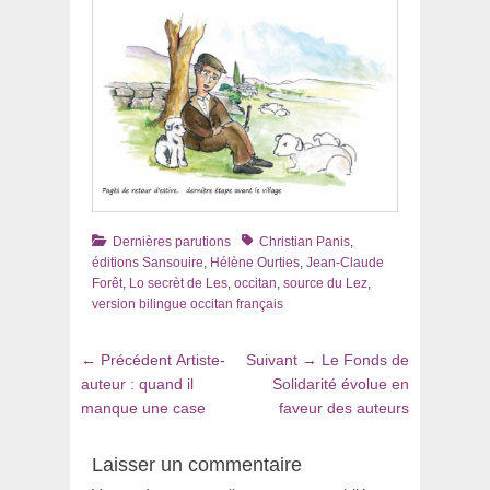
Catégories
Tags
Dernières parutions
Christian Panis
,
éditions Sansouire
,
Hélène Ourties
,
Jean-Claude
Forêt
,
Lo secrèt de Les
,
occitan
,
source du Lez
,
version bilingue occitan français
Navigation
Article
Article
← Précédent
Artiste-
Suivant →
Le Fonds de
de
précédent
suivant
auteur : quand il
Solidarité évolue en
:
:
manque une case
faveur des auteurs
l’article
Laisser un commentaire