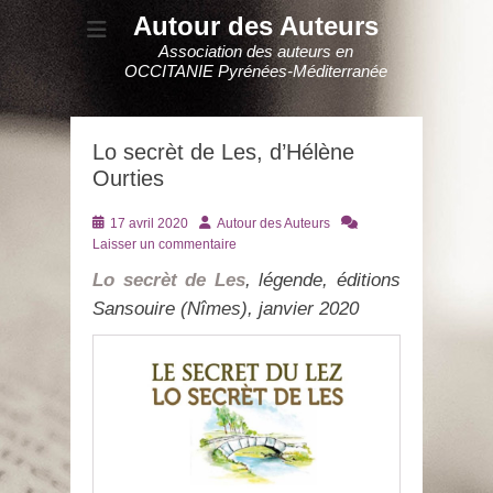
Autour des Auteurs
Association des auteurs en
OCCITANIE Pyrénées-Méditerranée
Lo secrèt de Les, d’Hélène
Ourties
Posté
Auteur
17 avril 2020
Autour des Auteurs
le
Laisser un commentaire
Lo secrèt de Les
, légende, éditions
Sansouire (Nîmes), janvier 2020