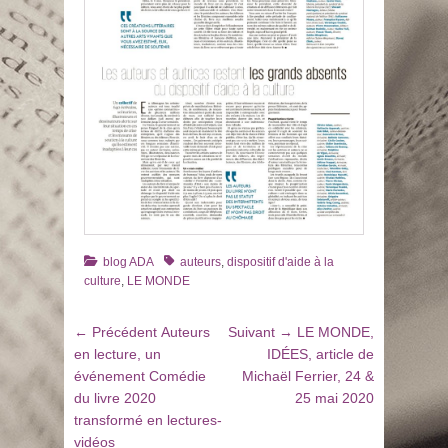
Catégories
Tags
blog ADA
auteurs
,
dispositif d'aide à la
culture
,
LE MONDE
Navigation
Article
Article
← Précédent
Auteurs
Suivant →
LE MONDE,
de
précédent
suivant
en lecture, un
IDÉES, article de
:
:
événement Comédie
Michaël Ferrier, 24 &
l’article
du livre 2020
25 mai 2020
transformé en lectures-
vidéos