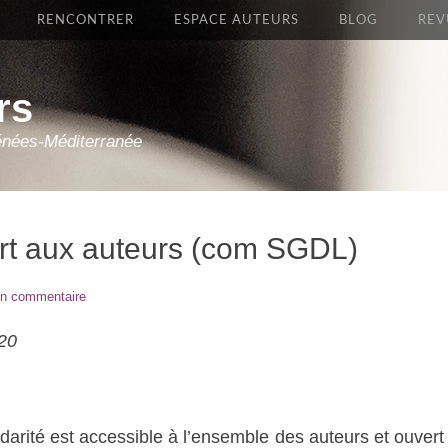
RENCONTRER
ESPACE AUTEURS
BLOG
REV
rs
énées-Méditerranée
ert aux auteurs (com SGDL)
un commentaire
20
arité est accessible à l’ensemble des auteurs et ouvert