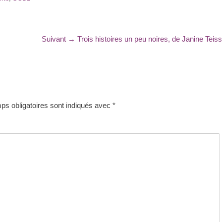
Article
Suivant →
Trois histoires un peu noires, de Janine Teis
suivant
:
s obligatoires sont indiqués avec
*