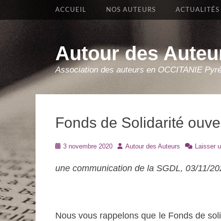
Premier Menu
Aller
ACCUEIL
NOS AUTEURS
ACTUALITÉS
au
contenu
Autour des Auteu
Association des auteurs en OCCITANIE Pyr
Fonds de Solidarité ouv
Posté
Auteur
3 novembre 2020
Autour des Auteurs
Laisser 
le
une communication de la SGDL, 03/11/20
Nous vous rappelons que le Fonds de solid