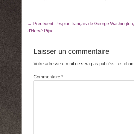
Navigation
Article
← Précédent
L’espion français de George Washington,
précédent
d’Hervé Pijac
de
:
l’article
Laisser un commentaire
Votre adresse e-mail ne sera pas publiée.
Les champ
Commentaire
*