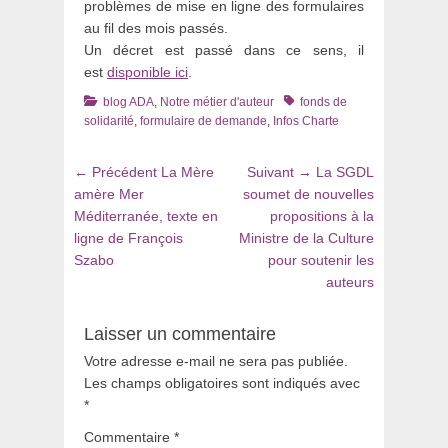
problèmes de mise en ligne des formulaires
au fil des mois passés.
Un décret est passé dans ce sens, il
est
disponible ici
.
Catégories
Tags
blog ADA
,
Notre métier d'auteur
fonds de
solidarité
,
formulaire de demande
,
Infos Charte
Navigation
Article
Article
← Précédent
La Mère
Suivant →
La SGDL
de
précédent
suivant
amère Mer
soumet de nouvelles
:
:
Méditerranée, texte en
propositions à la
l’article
ligne de François
Ministre de la Culture
Szabo
pour soutenir les
auteurs
Laisser un commentaire
Votre adresse e-mail ne sera pas publiée.
Les champs obligatoires sont indiqués avec
*
Commentaire
*