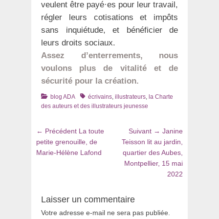
veulent être payé·es pour leur travail,
régler leurs cotisations et impôts
sans inquiétude, et bénéficier de
leurs droits sociaux.
Assez d’enterrements, nous
voulons plus de vitalité et de
sécurité pour la création.
Catégories
Tags
blog ADA
écrivains
,
illustrateurs
,
la Charte
des auteurs et des illustrateurs jeunesse
Navigation
Article
Article
← Précédent
La toute
Suivant →
Janine
de
précédent
suivant
petite grenouille, de
Teisson lit au jardin,
:
:
Marie-Hélène Lafond
quartier des Aubes,
l’article
Montpellier, 15 mai
2022
Laisser un commentaire
Votre adresse e-mail ne sera pas publiée.