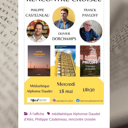
Catégories
Tags
À l'affiche
méditahèque Alphonse Daudet
d'Alès
,
Philippe Castelneau
,
rencontre croisée