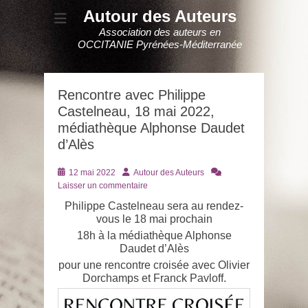
Autour des Auteurs
Association des auteurs en
OCCITANIE Pyrénées-Méditerranée
Rencontre avec Philippe
Castelneau, 18 mai 2022,
médiathèque Alphonse Daudet
d’Alès
Posté
Auteur
12 mai 2022
Autour des Auteurs
le
Laisser un commentaire
Philippe Castelneau sera au rendez-
vous le 18 mai prochain
18h à la médiathèque Alphonse
Daudet d’Alès
pour une rencontre croisée avec Olivier
Dorchamps et Franck Pavloff.