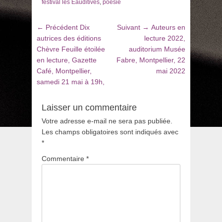
festival les Eauditives
,
poésie
Navigation
Article
Article
← Précédent
Dix
Suivant →
Auteurs en
de
précédent
suivant
autrices des éditions
lecture 2022,
:
:
Chèvre Feuille étoilée
auditorium Musée
l’article
en lecture, Gazette
Fabre, Montpellier, 22
Café, Montpellier,
mai 2022
samedi 21 mai à 19h,
Laisser un commentaire
Votre adresse e-mail ne sera pas publiée.
Les champs obligatoires sont indiqués avec
*
Commentaire
*