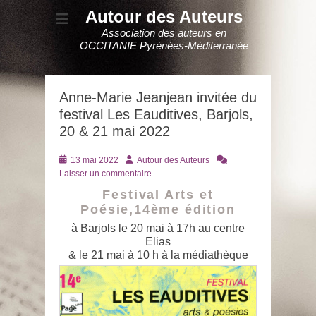
Autour des Auteurs
Association des auteurs en
OCCITANIE Pyrénées-Méditerranée
Anne-Marie Jeanjean invitée du
festival Les Eauditives, Barjols,
20 & 21 mai 2022
Posté
Auteur
13 mai 2022
Autour des Auteurs
le
Laisser un commentaire
Festival Arts et
Poésie,14ème édition
à Barjols le 20 mai à 17h au centre
Elias
& le 21 mai à 10 h à la médiathèque