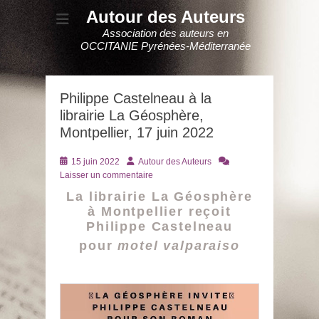
Autour des Auteurs
Association des auteurs en
OCCITANIE Pyrénées-Méditerranée
Philippe Castelneau à la
librairie La Géosphère,
Montpellier, 17 juin 2022
Posté
Auteur
15 juin 2022
Autour des Auteurs
le
Laisser un commentaire
La librairie La Géosphère
à Montpellier reçoit
Philippe Castelneau
pour
motel valparaiso