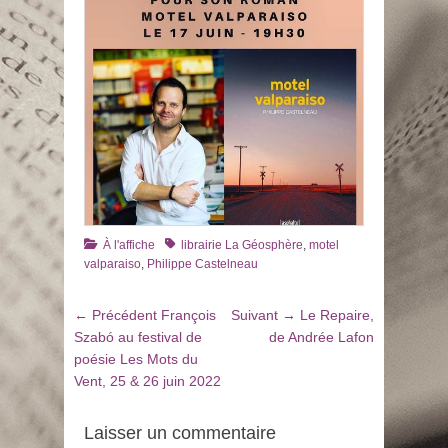
Catégories
Tags
À l'affiche
librairie La Géosphère
,
motel
valparaiso
,
Philippe Castelneau
Navigation
Article
Article
← Précédent
François
Suivant →
Le Repaire,
de
précédent
suivant
Szabó au festival de
de Andrée Lafon
:
:
poésie Les Mots du
l’article
Vent, 25 & 26 juin 2022
Laisser un commentaire