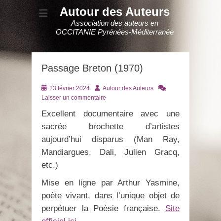
Autour des Auteurs
Association des auteurs en
OCCITANIE Pyrénées-Méditerranée
Passage Breton (1970)
Posté
Auteur
23 février 2024
Autour des Auteurs
le
Laisser un commentaire
Excellent documentaire avec une
sacrée brochette d’artistes
aujourd’hui disparus (Man Ray,
Mandiargues, Dali, Julien Gracq,
etc.)
Mise en ligne par Arthur Yasmine,
poète vivant, dans l’unique objet de
perpétuer la Poésie française.
Site