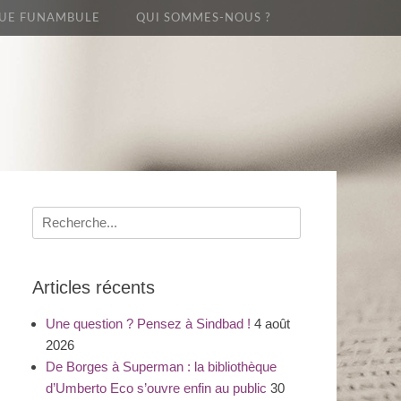
UE FUNAMBULE
QUI SOMMES-NOUS ?
Recherche
pour
:
Articles récents
Une question ? Pensez à Sindbad !
4 août
2026
De Borges à Superman : la bibliothèque
d’Umberto Eco s’ouvre enfin au public
30