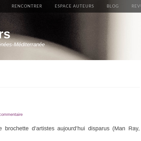
RENCONTRER
ESPACE AUTEURS
BLOG
REV
rs
énées-Méditerranée
 commentaire
 brochette d’artistes aujourd’hui disparus (Man Ray,