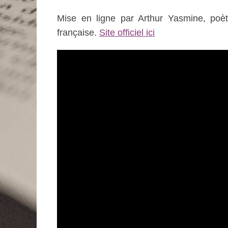
Mise en ligne par Arthur Yasmine, poèt
française.
Site officiel ici