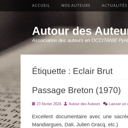
Premier Menu
Aller
ACCUEIL
NOS AUTEURS
ACTUALITÉS
au
contenu
Autour des Auteu
Association des auteurs en OCCITANIE Pyr
Étiquette :
Eclair Brut
Passage Breton (1970)
Posté
Auteur
23 février 2024
Autour des Auteurs
Laisser un
le
Excellent documentaire avec une sacrée
Mandiargues, Dali, Julien Gracq, etc.)