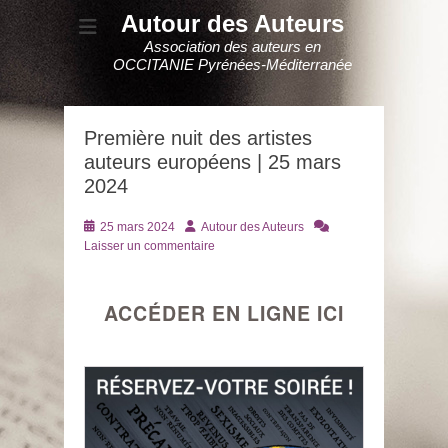
Autour des Auteurs
Association des auteurs en
OCCITANIE Pyrénées-Méditerranée
Première nuit des artistes
auteurs européens | 25 mars
2024
Posté
Auteur
25 mars 2024
Autour des Auteurs
le
Laisser un commentaire
ACCÉDER EN LIGNE ICI