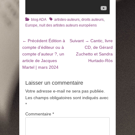
Catégories
Tags
blog ADA
artistes-auteurs
,
droits auteurs
,
Europe
,
nuit des artistes auteurs européens
Navigation
Article
Article
← Précédent
Édition à
Suivant →
Cantic, livre
de
précédent
suivant
compte d’éditeur ou à
CD, de Gérard
:
:
compte d’auteur ?, un
Zuchetto et Sandra
l’article
article de Jacques
Hurtado-Ròs
Martel | mars 2024
Laisser un commentaire
Votre adresse e-mail ne sera pas publiée.
Les champs obligatoires sont indiqués avec
*
Commentaire
*