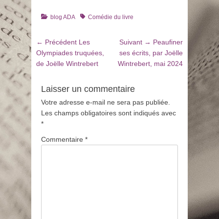
Catégories
Tags
blog ADA
Comédie du livre
Navigation
Article
Article
← Précédent
Les
Suivant →
Peaufiner
de
précédent
suivant
Olympiades truquées,
ses écrits, par Joëlle
:
:
de Joëlle Wintrebert
Wintrebert, mai 2024
l’article
Laisser un commentaire
Votre adresse e-mail ne sera pas publiée.
Les champs obligatoires sont indiqués avec
*
Commentaire
*