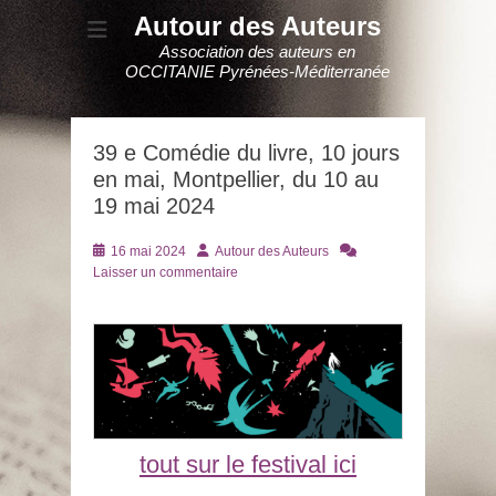
Autour des Auteurs
Association des auteurs en
OCCITANIE Pyrénées-Méditerranée
39 e Comédie du livre, 10 jours
en mai, Montpellier, du 10 au
19 mai 2024
Posté
Auteur
16 mai 2024
Autour des Auteurs
le
Laisser un commentaire
tout sur le festival ici