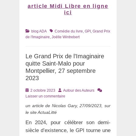
article Midi Libre en ligne
ici
Catégories
Tags
blog ADA
Comédie du livre
,
GPI
,
Grand Prix
de l'Imaginaire
,
Joëlle Wintrebert
Le Grand Prix de l’Imaginaire
quitte Saint-Malo pour
Montpellier, 27 septembre
2023
Posté
Auteur
2 octobre 2023
Autour des Auteurs
le
Laisser un commentaire
un article de Nicolas Gary, 27/09/2023, sur
le site ActuaLitté
En 2024, pour célébrer son demi-
siècle d’existence, le GPI tourne une