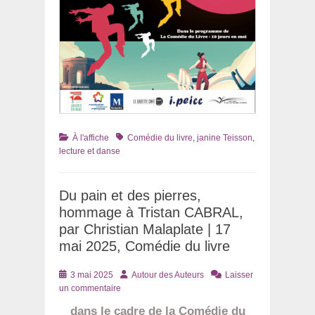
Catégories
Tags
À l'affiche
Comédie du livre
,
janine Teisson
,
lecture et danse
Du pain et des pierres,
hommage à Tristan CABRAL,
par Christian Malaplate | 17
mai 2025, Comédie du livre
Posté
Auteur
3 mai 2025
Autour des Auteurs
Laisser
le
un commentaire
dans le cadre de la Comédie du