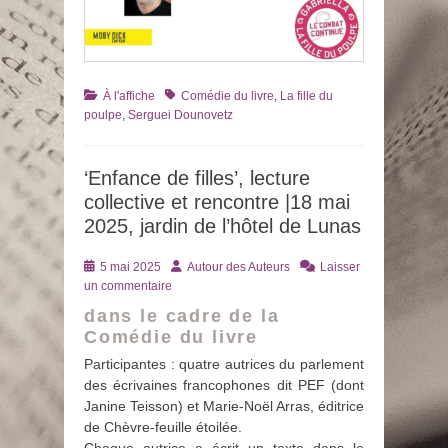
Catégories
Tags
À l'affiche
Comédie du livre
,
La fille du
poulpe
,
Serguei Dounovetz
‘Enfance de filles’, lecture
collective et rencontre |18 mai
2025, jardin de l’hôtel de Lunas
Posté
Auteur
5 mai 2025
Autour des Auteurs
Laisser
le
un commentaire
dans le cadre de la
Comédie du livre
Participantes : quatre autrices du parlement
des écrivaines francophones dit PEF (dont
Janine Teisson) et Marie-Noël Arras, éditrice
de Chèvre-feuille étoilée.
Chaque autrice a écrit un texte dans le