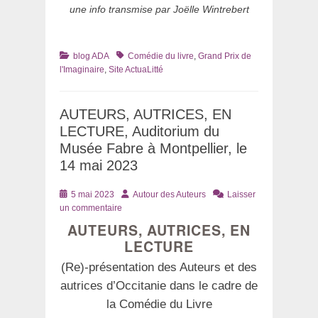
une info transmise par Joëlle Wintrebert
Catégories
Tags
blog ADA
Comédie du livre
,
Grand Prix de
l'Imaginaire
,
Site ActuaLitté
AUTEURS, AUTRICES, EN
LECTURE, Auditorium du
Musée Fabre à Montpellier, le
14 mai 2023
Posté
Auteur
5 mai 2023
Autour des Auteurs
Laisser
le
un commentaire
AUTEURS, AUTRICES, EN
LECTURE
(Re)-présentation des Auteurs et des
autrices d’Occitanie dans le cadre de
la Comédie du Livre