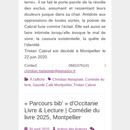
terre», il se fait le porte-parole de la révolte
des exclus, assumant et ressentant leurs
douleurs jusque dans sa chair. Antidote aux
oppressions de toutes sortes, la poésie de
Cabral fuse comme l’éclair. Elle sait aussi se
faire intimiste lorsqu’elle évoque le mal de
vivre, la cassure existentielle, la quête de
l’identité.
Tristan Cabral est décédé à Montpellier le
22 juin 2020.
Contact : 0681076141 /
christian.malaplate@wanadoo.fr
Catégories
Tags
À l'affiche
Christian Malaplate
,
Comédie du
livre
,
Gazette Café Montpellier
,
Tristan Cabral
« Parcours bib' » d’Occitanie
Livre & Lecture | Comédie du
livre 2025, Montpellier
Posté
Auteur
30 avril 2025
Autour des Auteurs