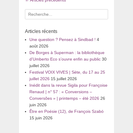
dans
les
Recherche
articles
pour
:
Articles récents
Une question ? Pensez à Sindbad !
4
août 2026
De Borges à Superman : la bibliothèque
d’Umberto Eco s’ouvre enfin au public
30
juillet 2026
Festival VOIX VIVES | Sète, du 17 au 25
juillet 2026
15 juillet 2026
Inédit dans la revue Sigila pour Françoise
Renaud | n° 57 : « Conversions –
Conversões » | printemps – été 2026
26
juin 2026
Être en Poésie (12), de François Szabó
15 juin 2026