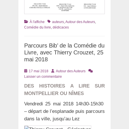
Catégories
Tags
À l'affiche
auteurs
,
Autour des Auteurs
,
Comédie du livre
,
dédicaces
Parcours Bib’ de la Comédie du
Livre, avec Thierry Crouzet, 25
mai 2018
Posté
Auteur
17 mai 2018
Autour des Auteurs
le
Laisser un commentaire
DES HISTOIRES A LIRE SUR
MONTPELLIER OU NÎMES
Vendredi 25 mai 2018 14h30-15h30
– départ de l’esplanade puis parcours
dans la ville, jusqu’au Lez