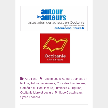
Catégories
Tags
À l'affiche
Amélie Louis
,
Auteurs autrices en
lecture
,
Autour des Auteurs
,
Choc des Imaginaires
,
Comédie du livre
,
lecture
,
Luminitza C. Tigirlas
,
Occitanie Livre et Lecture
,
Philippe Castelneau
,
Sylvie Léonard