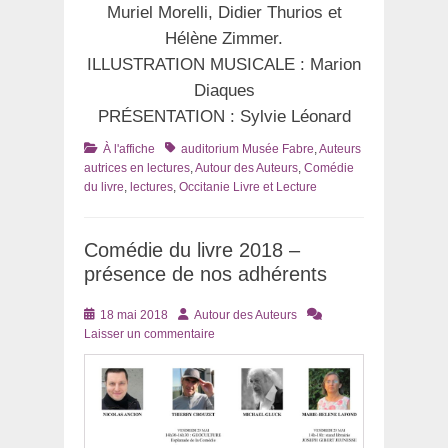
Muriel Morelli, Didier Thurios et
Hélène Zimmer.
ILLUSTRATION MUSICALE : Marion
Diaques
PRÉSENTATION : Sylvie Léonard
Catégories
Tags
À l'affiche
auditorium Musée Fabre
,
Auteurs
autrices en lectures
,
Autour des Auteurs
,
Comédie
du livre
,
lectures
,
Occitanie Livre et Lecture
Comédie du livre 2018 –
présence de nos adhérents
Posté
Auteur
18 mai 2018
Autour des Auteurs
le
Laisser un commentaire