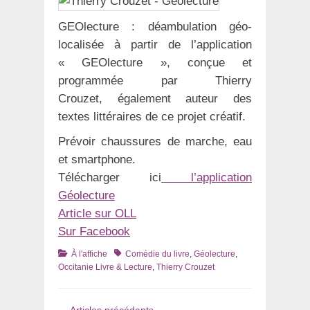
GEOlecture : déambulation géo-
localisée à partir de l’application
« GEOlecture », conçue et
programmée par Thierry
Crouzet, également auteur des
textes littéraires de ce projet créatif.
Prévoir chaussures de marche, eau
et smartphone.
Télécharger ici
l’application
Géolecture
Article sur OLL
Sur Facebook
Catégories
Tags
À l'affiche
Comédie du livre
,
Géolecture
,
Occitanie Livre & Lecture
,
Thierry Crouzet
Navigation
←
Articles précédents