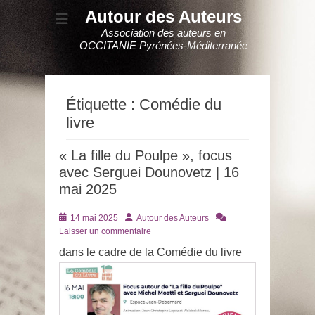
Autour des Auteurs
Association des auteurs en
OCCITANIE Pyrénées-Méditerranée
Étiquette :
Comédie du
livre
« La fille du Poulpe », focus
avec Serguei Dounovetz | 16
mai 2025
Posté
Auteur
14 mai 2025
Autour des Auteurs
le
Laisser un commentaire
dans le cadre de la Comédie du livre