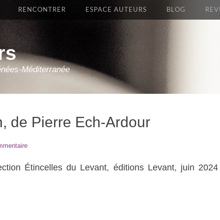
RENCONTRER
ESPACE AUTEURS
BLOG
REV
rs
énées-Méditerranée
, de Pierre Ech-Ardour
mmentaire
ction Étincelles du Levant, éditions Levant, juin 2024