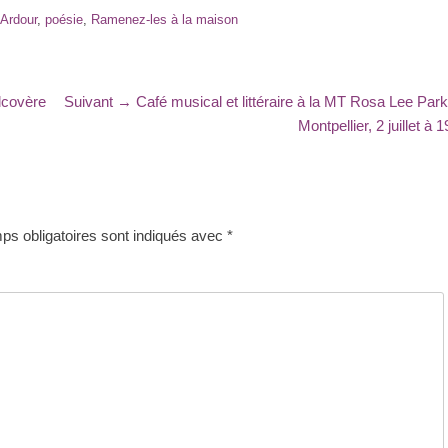
-Ardour
,
poésie
,
Ramenez-les à la maison
Article
lcovère
Suivant →
Café musical et littéraire à la MT Rosa Lee Park
suivant
Montpellier, 2 juillet à 1
:
s obligatoires sont indiqués avec
*