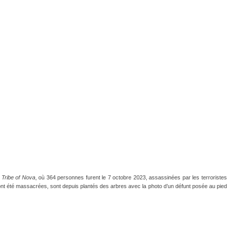
e
Tribe of Nova
, où 364 personnes furent le 7 octobre 2023, assassinées par les terroristes
nt été massacrées, sont depuis plantés des arbres avec la photo d’un défunt posée au pied