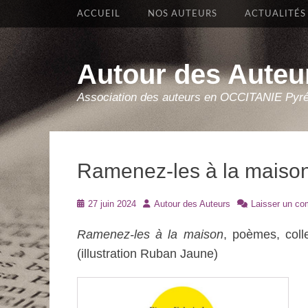
Premier Menu
Aller
ACCUEIL
NOS AUTEURS
ACTUALITÉS
au
contenu
Autour des Auteu
Association des auteurs en OCCITANIE Pyr
Ramenez-les à la maison
Posté
Auteur
27 juin 2024
Autour des Auteurs
Laisser un co
le
Ramenez-les à la maison
, poèmes, colle
(illustration Ruban Jaune)