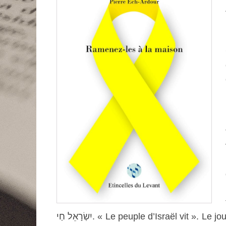
יִשְׂרָאֵל חַי. « Le peuple d’Israël vit ». Le jour arrivera, parce que nous avons foi en la vie et l’espoir,