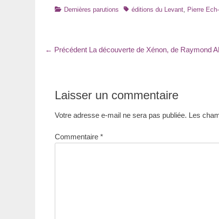
Catégories
Tags
Dernières parutions
éditions du Levant
,
Pierre Ech
Navigation
Article
← Précédent
La découverte de Xénon, de Raymond A
précédent
de
:
l’article
Laisser un commentaire
Votre adresse e-mail ne sera pas publiée.
Les champ
Commentaire
*