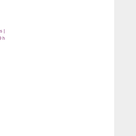
s |
9 h