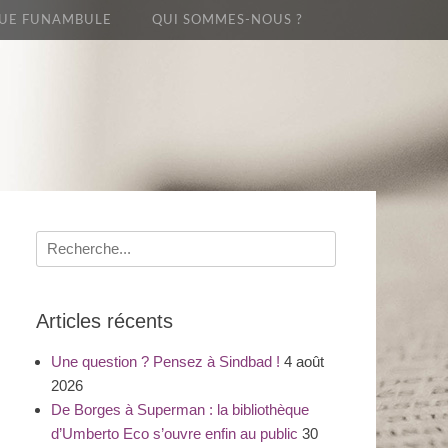
UE FUNAMBULE
QUI SOMMES-NOUS ?
Recherche
pour
:
Articles récents
Une question ? Pensez à Sindbad !
4 août
2026
De Borges à Superman : la bibliothèque
d’Umberto Eco s’ouvre enfin au public
30