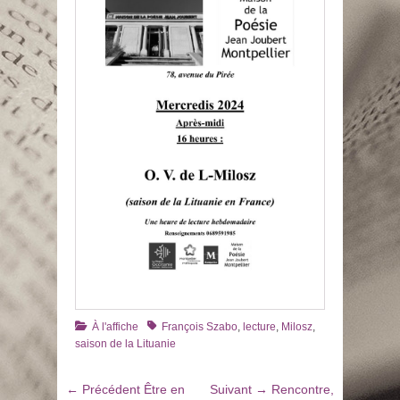
Catégories
Tags
À l'affiche
François Szabo
,
lecture
,
Milosz
,
saison de la Lituanie
Navigation
Article
Article
← Précédent
Être en
Suivant →
Rencontre,