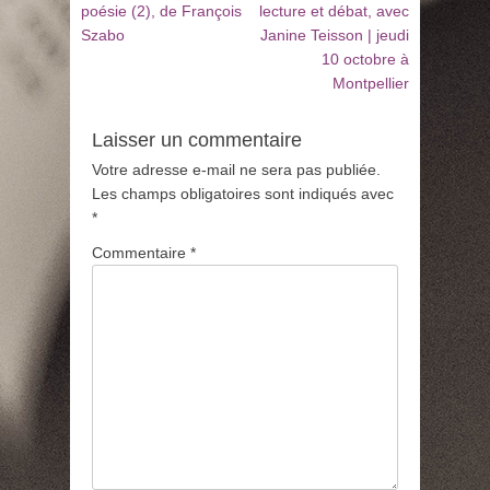
de
précédent
suivant
poésie (2), de François
lecture et débat, avec
:
:
Szabo
Janine Teisson | jeudi
l’article
10 octobre à
Montpellier
Laisser un commentaire
Votre adresse e-mail ne sera pas publiée.
Les champs obligatoires sont indiqués avec
*
Commentaire
*