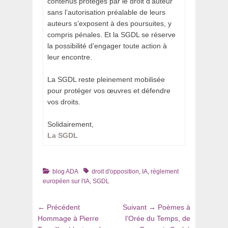
contenus protégés par le droit d’auteur
sans l’autorisation préalable de leurs
auteurs s’exposent à des poursuites, y
compris pénales. Et la SGDL se réserve
la possibilité d’engager toute action à
leur encontre.
La SGDL reste pleinement mobilisée
pour protéger vos œuvres et défendre
vos droits.
Solidairement,
La SGDL
Catégories
Tags
blog ADA
droit d'opposition
,
IA
,
règlement
européen sur l'IA
,
SGDL
Navigation
Article
Article
← Précédent
Suivant →
Poèmes à
de
précédent
suivant
Hommage à Pierre
l’Orée du Temps, de