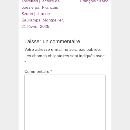
:
:
Torreilles | lecture de
François Szabó
l’article
poésie par François
Szabó | librairie
Sauramps, Montpellier,
21 février 2025
Laisser un commentaire
Votre adresse e-mail ne sera pas publiée.
Les champs obligatoires sont indiqués avec
*
Commentaire
*