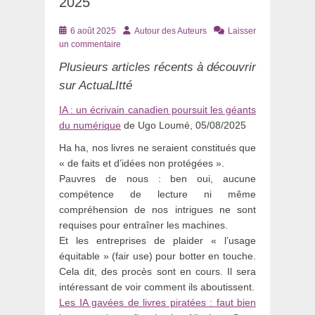
2025
Posté
Auteur
6 août 2025
Autour des Auteurs
Laisser
le
un commentaire
Plusieurs articles récents à découvrir
sur ActuaLItté
IA : un écrivain canadien poursuit les géants
du numérique
de Ugo Loumé, 05/08/2025
Ha ha, nos livres ne seraient constitués que
« de faits et d’idées non protégées ».
Pauvres de nous : ben oui, aucune
compétence de lecture ni même
compréhension de nos intrigues ne sont
requises pour entraîner les machines.
Et les entreprises de plaider « l’usage
équitable » (fair use) pour botter en touche.
Cela dit, des procès sont en cours. Il sera
intéressant de voir comment ils aboutissent.
Les IA gavées de livres piratées : faut bien