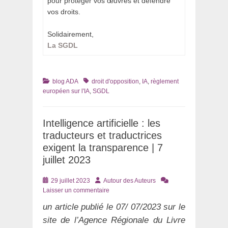
pour protéger vos œuvres et défendre
vos droits.
Solidairement,
La SGDL
Catégories
Tags
blog ADA
droit d'opposition
,
IA
,
règlement
européen sur l'IA
,
SGDL
Intelligence artificielle : les
traducteurs et traductrices
exigent la transparence | 7
juillet 2023
Posté
Auteur
29 juillet 2023
Autour des Auteurs
le
Laisser un commentaire
un article publié le 07/ 07/2023 sur le
site de l’Agence Régionale du Livre