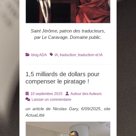
Saint Jérôme, patron des traducteurs,
par Le Caravage. Domaine public.
Catégories
Tags
blog ADA
IA
,
traduction
,
traduction et IA
1,5 milliards de dollars pour
compenser le piratage !
Posté
Auteur
10 septembre 2025
Autour des Auteurs
le
Laisser un commentaire
un article de Nicolas Gary, 6/09/2025
,
site
ActuaLitté