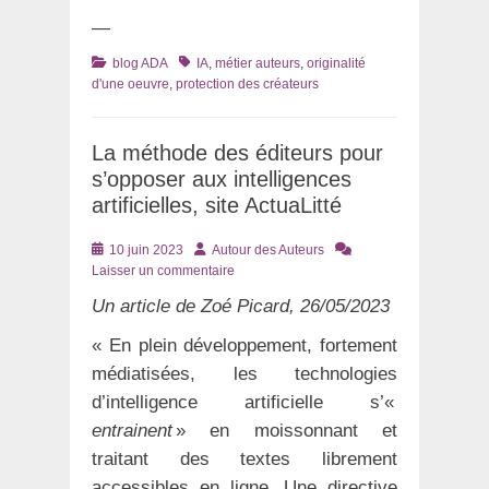
—
Catégories
Tags
blog ADA
IA
,
métier auteurs
,
originalité
d'une oeuvre
,
protection des créateurs
La méthode des éditeurs pour
s’opposer aux intelligences
artificielles, site ActuaLitté
Posté
Auteur
10 juin 2023
Autour des Auteurs
le
Laisser un commentaire
Un article de Zoé Picard, 26/05/2023
« En plein développement, fortement
médiatisées, les technologies
d’intelligence artificielle s’«
entrainent
» en moissonnant et
traitant des textes librement
accessibles en ligne. Une directive