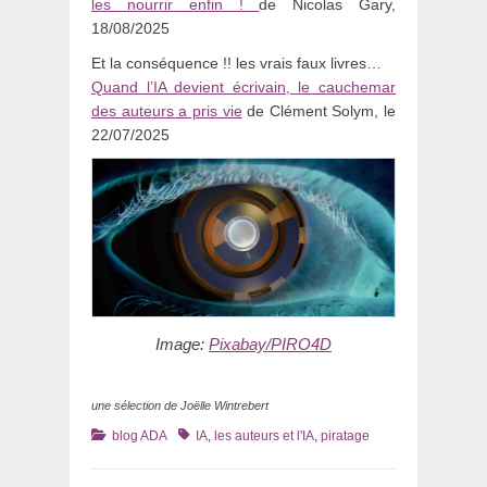
les nourrir enfin !
de Nicolas Gary,
18/08/2025
Et la conséquence !! les vrais faux livres…
Quand l’IA devient écrivain, le cauchemar
des auteurs a pris vie
de Clément Solym, le
22/07/2025
Image:
Pixabay
/PIRO4D
une sélection de Joëlle Wintrebert
Catégories
Tags
blog ADA
IA
,
les auteurs et l'IA
,
piratage