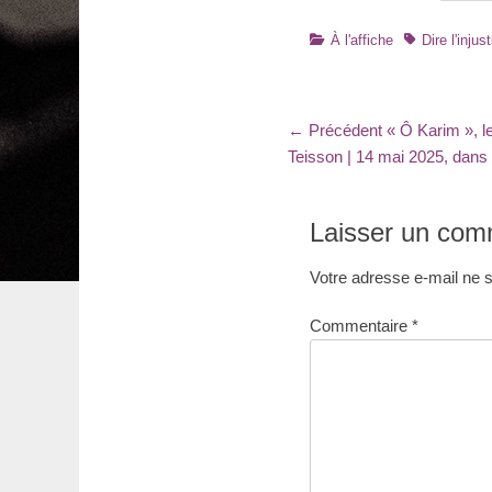
Catégories
Tags
À l'affiche
Dire l'injus
Navigation
Article
← Précédent
« Ô Karim », l
précédent
Teisson | 14 mai 2025, dans 
de
:
l’article
Laisser un com
Votre adresse e-mail ne s
Commentaire
*