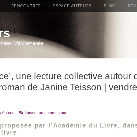
RENCONTRER
ESPACE AUTEURS
BLOG
REV
rs
énées-Méditerranée
tice’, une lecture collective autour
 roman de Janine Teisson | vendre
s Auteurs
Laisser un commentaire
proposée par l’Académie du Livre, dans
livre