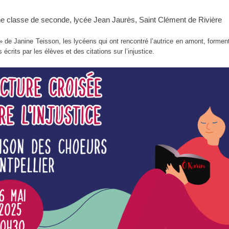
une classe de seconde, lycée Jean Jaurès, Saint Clément de Rivière
 de Janine Teisson, les lycéens qui ont rencontré l’autrice en amont, forme
écrits par les élèves et des citations sur l’injustice.