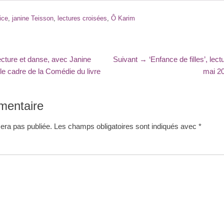
tice
,
janine Teisson
,
lectures croisées
,
Ô Karim
Article
ecture et danse, avec Janine
Suivant →
‘Enfance de filles’, lect
suivant
le cadre de la Comédie du livre
mai 20
:
mentaire
era pas publiée.
Les champs obligatoires sont indiqués avec
*