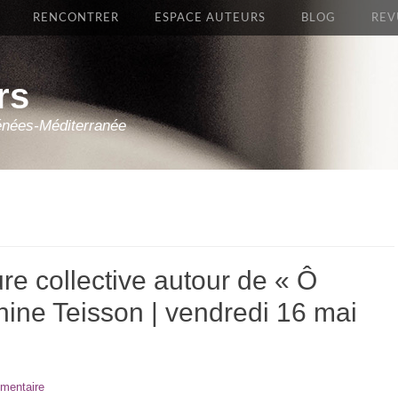
RENCONTRER
ESPACE AUTEURS
BLOG
REV
rs
énées-Méditerranée
ture collective autour de « Ô
ine Teisson | vendredi 16 mai
mentaire