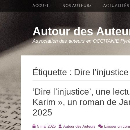
Premier Menu
Aller
ACCUEIL
NOS AUTEURS
ACTUALITÉS
au
contenu
Autour des Auteu
Association des auteurs en OCCITANIE Pyr
Étiquette :
Dire l’injustice
‘Dire l’injustice’, une lec
Karim », un roman de Jan
2025
Posté
Auteur
5 mai 2025
Autour des Auteurs
Laisser un com