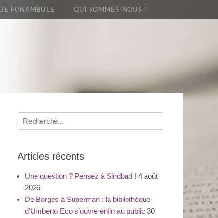
UE FUNAMBULE
QUI SOMMES-NOUS ?
Recherche
pour
:
Articles récents
Une question ? Pensez à Sindbad !
4 août
2026
De Borges à Superman : la bibliothèque
d’Umberto Eco s’ouvre enfin au public
30