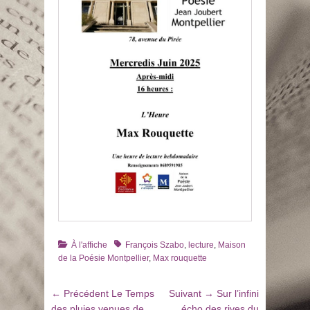
Catégories
Tags
À l'affiche
François Szabo
,
lecture
,
Maison
de la Poésie Montpellier
,
Max rouquette
Navigation
Article
Article
← Précédent
Le Temps
Suivant →
Sur l’infini
de
précédent
suivant
des pluies venues de
écho des rives du