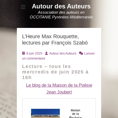
Autour des Auteurs
Association des auteurs en
OCCITANIE Pyrénées-Méditerranée
L’Heure Max Rouquette,
lectures par François Szabó
Posté
Auteur
8 juin 2025
Autour des Auteurs
Laisser
le
un commentaire
Lecture – tous les
mercredis de juin 2025 à
16h
Le blog de la Maison de la Poésie
Jean Joubert