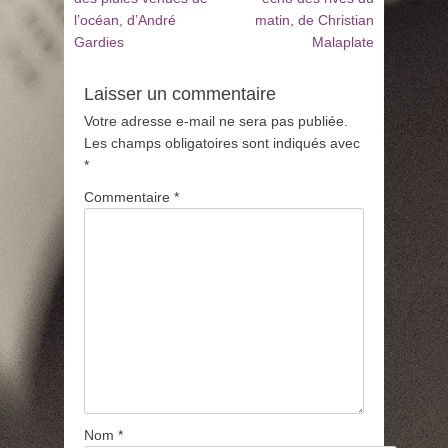
:
:
l’océan, d’André
matin, de Christian
l’article
Gardies
Malaplate
Laisser un commentaire
Votre adresse e-mail ne sera pas publiée.
Les champs obligatoires sont indiqués avec
*
Commentaire
*
Nom
*