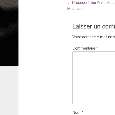
Navigation
Article
← Précédent
Sur l’infini éc
précédent
Malaplate
de
:
l’article
Laisser un com
Votre adresse e-mail ne s
Commentaire
*
Nom
*