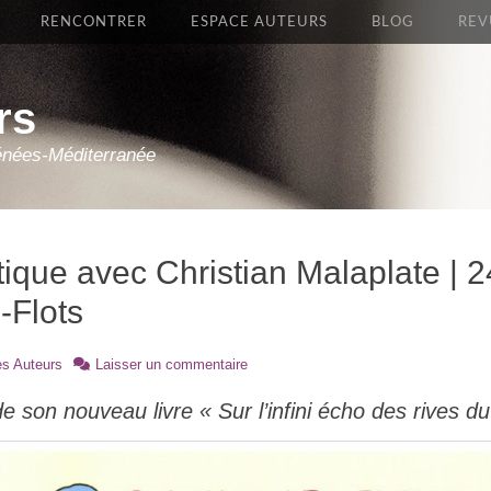
RENCONTRER
ESPACE AUTEURS
BLOG
REV
rs
énées-Méditerranée
que avec Christian Malaplate | 2
-Flots
es Auteurs
Laisser un commentaire
e son nouveau livre « Sur l’infini écho des rives d