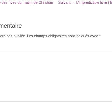
Article
ho des rives du matin, de Christian
Suivant →
L’imprédictible livre (
suivant
:
mentaire
era pas publiée.
Les champs obligatoires sont indiqués avec
*