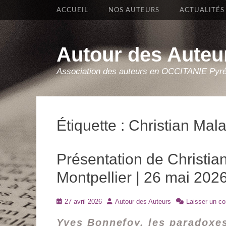
Premier Menu
Aller
ACCUEIL
NOS AUTEURS
ACTUALITÉS
au
contenu
Autour des Auteu
Association des auteurs en OCCITANIE Pyr
Étiquette :
Christian Mala
Présentation de Christia
Montpellier | 26 mai 202
Posté
Auteur
27 avril 2026
Autour des Auteurs
Laisser un c
le
Yves Bonnefoy, les paradoxes 