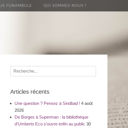
UE FUNAMBULE
QUI SOMMES-NOUS ?
Recherche
pour
:
Articles récents
Une question ? Pensez à Sindbad !
4 août
2026
De Borges à Superman : la bibliothèque
d’Umberto Eco s’ouvre enfin au public
30