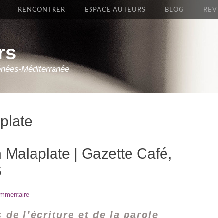
RENCONTRER
ESPACE AUTEURS
BLOG
REV
rs
énées-Méditerranée
plate
n Malaplate | Gazette Café,
6
ommentaire
de l’écriture et de la parole