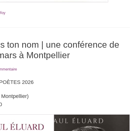
foy
ris ton nom | une conférence de
mars à Montpellier
ommentaire
POÈTES 2026
 Montpellier)
0