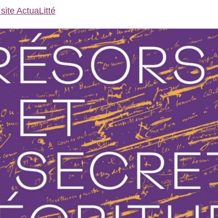
e site ActuaLitté