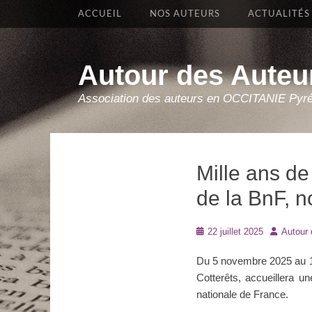
Premier Menu
Aller
ACCUEIL
NOS AUTEURS
ACTUALITÉS
au
contenu
Autour des Auteu
Association des auteurs en OCCITANIE Pyr
Mille ans de
de la BnF, 
Posté
Auteur
22 juillet 2025
Autour 
le
Du 5 novembre 2025 au 1er
Cotterêts, accueillera u
nationale de France.