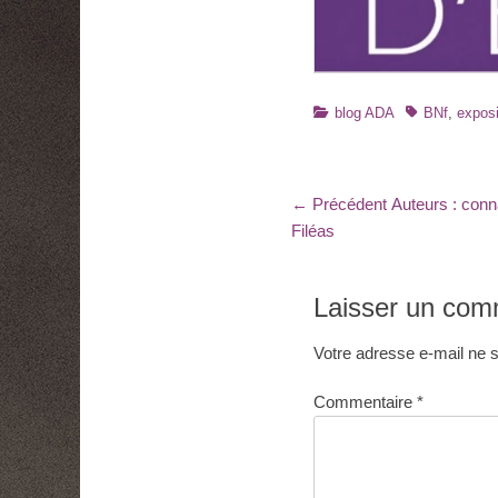
Catégories
Tags
blog ADA
BNf
,
exposi
Navigation
Article
← Précédent
Auteurs : conn
précédent
Filéas
de
:
l’article
Laisser un com
Votre adresse e-mail ne s
Commentaire
*