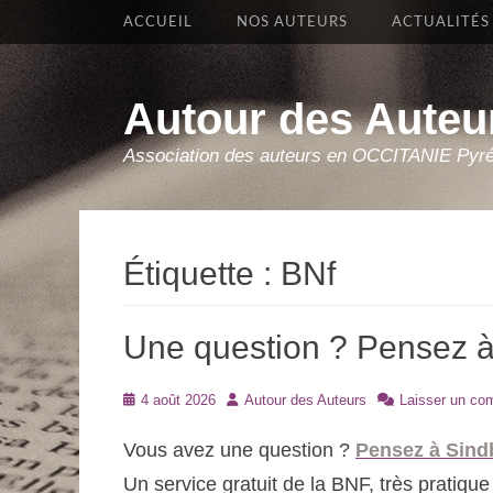
Premier Menu
Aller
ACCUEIL
NOS AUTEURS
ACTUALITÉS
au
contenu
Autour des Auteu
Association des auteurs en OCCITANIE Pyr
Étiquette :
BNf
Une question ? Pensez à
Posté
Auteur
4 août 2026
Autour des Auteurs
Laisser un co
le
Vous avez une question ?
Pensez à Sind
Un service gratuit de la BNF, très pratiqu