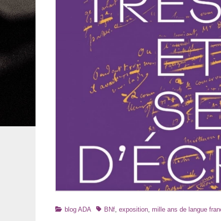
Catégories
Tags
blog ADA
BNf
,
exposition
,
mille ans de langue fran