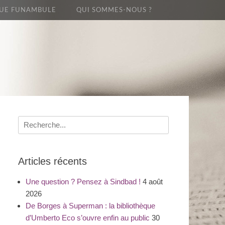
UE FUNAMBULE
QUI SOMMES-NOUS ?
Recherche
pour
:
Articles récents
Une question ? Pensez à Sindbad !
4 août
2026
De Borges à Superman : la bibliothèque
d’Umberto Eco s’ouvre enfin au public
30