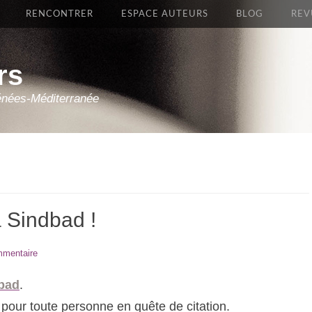
RENCONTRER
ESPACE AUTEURS
BLOG
REV
rs
énées-Méditerranée
 Sindbad !
mmentaire
bad
.
e pour toute personne en quête de citation.