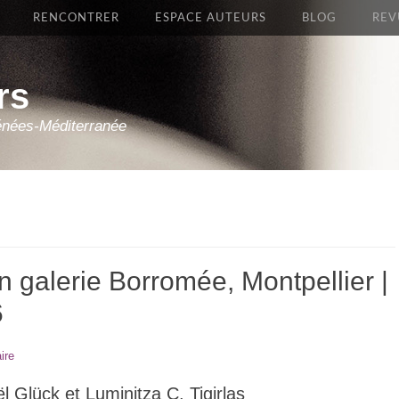
RENCONTRER
ESPACE AUTEURS
BLOG
REV
rs
énées-Méditerranée
 galerie Borromée, Montpellier |
6
ire
 Glück et Luminitza C. Tigirlas