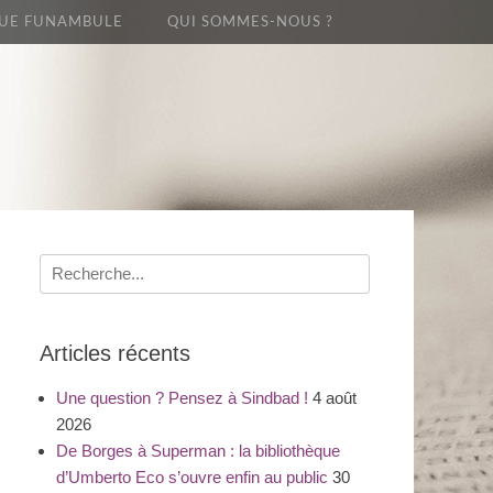
UE FUNAMBULE
QUI SOMMES-NOUS ?
Recherche
pour
:
Articles récents
Une question ? Pensez à Sindbad !
4 août
2026
De Borges à Superman : la bibliothèque
d’Umberto Eco s’ouvre enfin au public
30