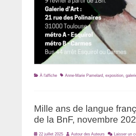
Catégories
Tags
À l'affiche
Anne-Marie Pamelard
,
exposition
,
galer
Mille ans de langue fran
de la BnF, novembre 20
Posté
Auteur
22 juillet 2025
Autour des Auteurs
Laisser un 