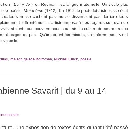
sition :
EU
, «
Je
» en Roumain, sa langue maternelle. Un siècle plus
eil de poésie,
Moi-même
(1912). En 1913, le poète futuriste russe écrit
 créateurs ne se cachent pas, ne se dissimulent pas derrière leurs
leinement, effrontément. L’artiste impose à nos regards son élan de
te vivifiant dont nous pouvons nous soutenir. La culture demeure un des
ement exigés ou pas. Qu’importent les raisons, un enfermement vient
ndividuelle.
irlas
,
maison galerie Borromée
,
Michaël Glück
,
poésie
abienne Savarit | du 9 au 14
commentaire
ture, une exposition de textes écrits durant l’été passé