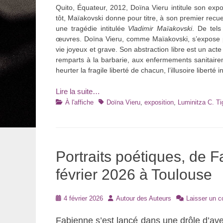
Quito, Équateur, 2012, Doïna Vieru intitule son expo
tôt, Maïakovski donne pour titre, à son premier recu
une tragédie intitulée
Vladimir
Maïakovski
. De tels
œuvres. Doïna Vieru, comme Maïakovski, s’expose p
vie joyeux et grave. Son abstraction libre est un ac
remparts à la barbarie, aux enfermements sanitair
heurter la fragile liberté de chacun, l’illusoire liberté i
Lire la suite…
Catégories
Tags
À l'affiche
Doïna Vieru
,
exposition
,
Luminitza C. Tig
Portraits poétiques, de F
février 2026 à Toulouse
Posté
Auteur
4 février 2026
Autour des Auteurs
Laisser un 
le
Fabienne s’est lancé dans une drôle d’aven