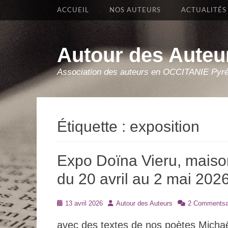
Premier Menu
Aller
ACCUEIL
NOS AUTEURS
ACTUALITÉS
au
contenu
Autour des Auteu
Association des auteurs en OCCITANIE Pyr
Étiquette :
exposition
Expo Doïna Vieru, maison
du 20 avril au 2 mai 202
Posté
Auteur
13 avril 2026
Autour des Auteurs
2 Commentsa
le
avec des textes de nos poètes Michaël