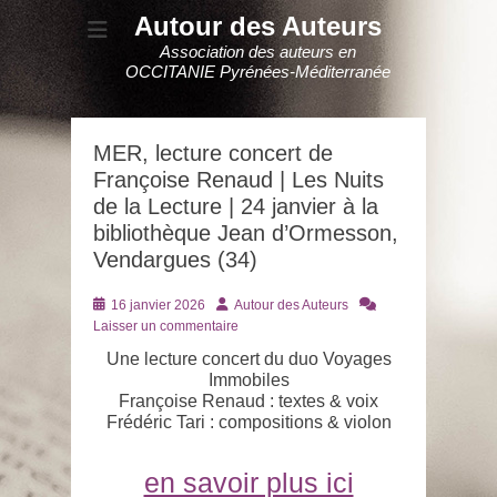
Autour des Auteurs
Association des auteurs en
OCCITANIE Pyrénées-Méditerranée
MER, lecture concert de
Françoise Renaud | Les Nuits
de la Lecture | 24 janvier à la
bibliothèque Jean d’Ormesson,
Vendargues (34)
Posté
Auteur
16 janvier 2026
Autour des Auteurs
le
Laisser un commentaire
Une lecture concert du duo Voyages
Immobiles
Françoise Renaud : textes & voix
Frédéric Tari : compositions & violon
en savoir plus ici