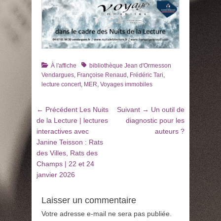
Catégories
Tags
À l'affiche
bibliothèque Jean d'Ormesson
Vendargues
,
Françoise Renaud
,
Frédéric Tari
,
lecture concert
,
MER
,
Voyages immobiles
Navigation
Article
Article
← Précédent
Les Nuits
Suivant →
Un outil de
de
précédent
suivant
de la Lecture | lectures
diagnostic pour les
:
:
interactives avec
auteurs ?
l’article
Janine Teisson : Rats
des Villes, Rats des
Champs | 22 et 24
janvier 2026
Laisser un commentaire
Votre adresse e-mail ne sera pas publiée.