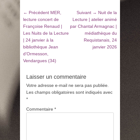
Navigation
Article
Article
← Précédent
MER,
Suivant →
Nuit de la
de
précédent
suivant
lecture concert de
Lecture | atelier animé
:
:
Françoise Renaud |
par Chantal Armagnac |
l’article
Les Nuits de la Lecture
médiathèque du
| 24 janvier à la
Requistanais, 24
bibliothèque Jean
janvier 2026
d’Ormesson,
Vendargues (34)
Laisser un commentaire
Votre adresse e-mail ne sera pas publiée.
Les champs obligatoires sont indiqués avec
*
Commentaire
*