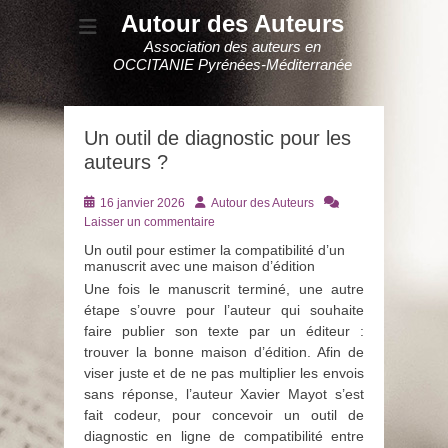
Autour des Auteurs
Association des auteurs en
OCCITANIE Pyrénées-Méditerranée
Un outil de diagnostic pour les
auteurs ?
Posté
Auteur
16 janvier 2026
Autour des Auteurs
le
Laisser un commentaire
Un outil pour estimer la compatibilité d’un
manuscrit avec une maison d’édition
Une fois le manuscrit terminé, une autre
étape s’ouvre pour l’auteur qui souhaite
faire publier son texte par un éditeur :
trouver la bonne maison d’édition. Afin de
viser juste et de ne pas multiplier les envois
sans réponse, l’auteur Xavier Mayot s’est
fait codeur, pour concevoir un outil de
diagnostic en ligne de compatibilité entre