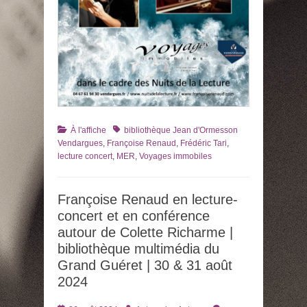
Catégories
Tags
À l'affiche
bibliothèque Jean d'Ormesson
Vendargues
,
Françoise Renaud
,
Frédéric Tari
,
lecture concert
,
MER
,
Voyages immobiles
Françoise Renaud en lecture-
concert et en conférence
autour de Colette Richarme |
bibliothèque multimédia du
Grand Guéret | 30 & 31 août
2024