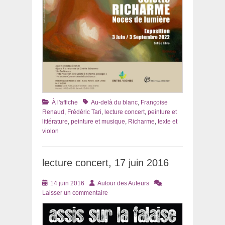
Catégories
Tags
À l'affiche
Au-delà du blanc
,
Françoise
Renaud
,
Frédéric Tari
,
lecture concert
,
peinture et
littérature
,
peinture et musique
,
Richarme
,
texte et
violon
lecture concert, 17 juin 2016
Posté
Auteur
14 juin 2016
Autour des Auteurs
le
Laisser un commentaire