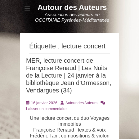
Autour des Auteurs
Association des auteurs en
OCCITANIE Pyrénées-Méditerranée
Étiquette :
lecture concert
MER, lecture concert de
Françoise Renaud | Les Nuits
de la Lecture | 24 janvier à la
bibliothèque Jean d’Ormesson,
Vendargues (34)
Posté
Auteur
16 janvier 2026
Autour des Auteurs
le
Laisser un commentaire
Une lecture concert du duo Voyages
Immobiles
Françoise Renaud : textes & voix
Frédéric Tari : compositions & violon