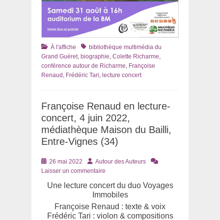
Catégories
Tags
À l'affiche
bibliothèque multimédia du
Grand Guéret
,
biographie
,
Colette Richarme
,
conférence autour de Richarme
,
Françoise
Renaud
,
Frédéric Tari
,
lecture concert
Françoise Renaud en lecture-
concert, 4 juin 2022,
médiathèque Maison du Bailli,
Entre-Vignes (34)
Posté
Auteur
26 mai 2022
Autour des Auteurs
le
Laisser un commentaire
Une lecture concert du duo Voyages
Immobiles
Françoise Renaud : texte & voix
Frédéric Tari : violon & compositions