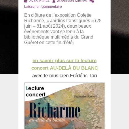
Posté
Auteur
26 août 2024
Autour des Auteurs
le
Laisser un commentaire
En clôture de l’exposition Colette
Richarme, « Jardins transfigurés » (28
juin – 31 août 2024), deux beaux
événements vont se tenir à la
bibliothèque multimédia du Grand
Guéret en cette fin d’été.
en savoir plus sur la lecture
concert AU-DELÀ DU BLANC
avec le musicien Frédéric Tari