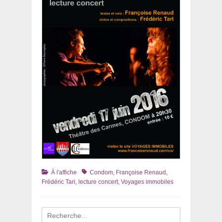
Catégories
Tags
À l'affiche
Condom
,
Françoise Renaud
,
Frédéric Tari
,
lecture concert
,
Voyages immobiles
Recherche