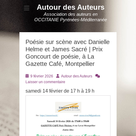
Autour des Auteurs
Association des auteurs en
OCCITANIE Pyrénées-Méditerranée
Poésie sur scène avec Danielle
Helme et James Sacré | Prix
Goncourt de poésie, à La
Gazette Café, Montpellier
Posté
Auteur
9 février 2026
Autour des Auteurs
le
Laisser un commentaire
samedi 14 février de 17 h à 19 h