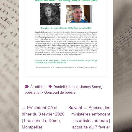
Catégories
Tags
À l'affiche
Danielle Helme
,
James Sacré
,
poésie
,
prix Goncourt de poésie
Navigation
Article
Article
← Précédent
CA et
Suivant →
Agessa, les
de
précédent
suivant
dîner du 3 février 2026
ministères enfoncent
:
:
| brasserie Le Dôme,
les artistes auteurs |
l’article
Montpellier
actualité du 7 février