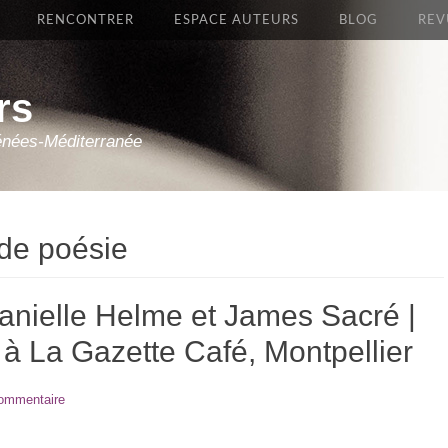
RENCONTRER
ESPACE AUTEURS
BLOG
REV
rs
énées-Méditerranée
 de poésie
anielle Helme et James Sacré |
 à La Gazette Café, Montpellier
commentaire