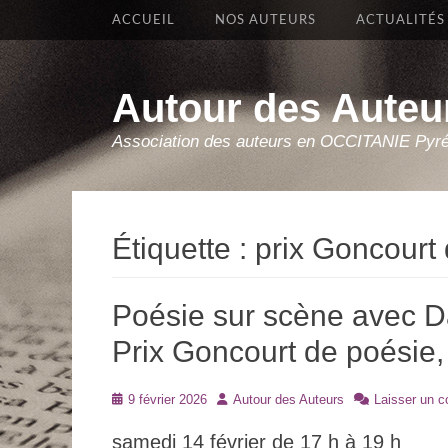
Premier Menu
Aller
ACCUEIL
NOS AUTEURS
ACTUALITÉS
au
contenu
Autour des Auteu
Association des auteurs en OCCITANIE Pyr
Étiquette :
prix Goncourt
Poésie sur scène avec D
Prix Goncourt de poésie,
Posté
Auteur
9 février 2026
Autour des Auteurs
Laisser un 
le
samedi 14 février de 17 h à 19 h