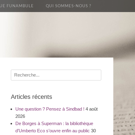
UE FUNAMBULE
QUI SOMMES-NOUS ?
Recherche
pour
:
Articles récents
Une question ? Pensez à Sindbad !
4 août
2026
De Borges à Superman : la bibliothèque
d’Umberto Eco s’ouvre enfin au public
30