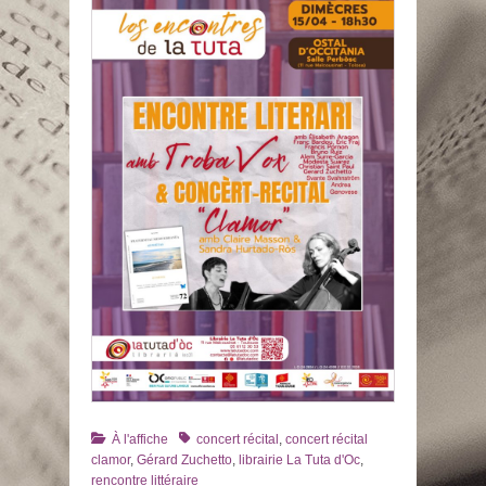
Catégories
Tags
À l'affiche
concert récital
,
concert récital
clamor
,
Gérard Zuchetto
,
librairie La Tuta d'Oc
,
rencontre littéraire