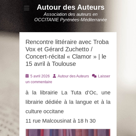
Autour des Auteurs
Association des auteurs en
OCCITANIE Pyrénées-Méditerranée
Rencontre littéraire avec Troba
Vox et Gérard Zuchetto /
Concert-récital « Clamor » | le
15 avril à Toulouse
Posté
Auteur
5 avril 2026
Autour des Auteurs
Laisser
le
un commentaire
à la librairie La Tuta d’Oc, une
librairie dédiée à la langue et à la
culture occitane
11 rue Malcousinat à 18 h 30