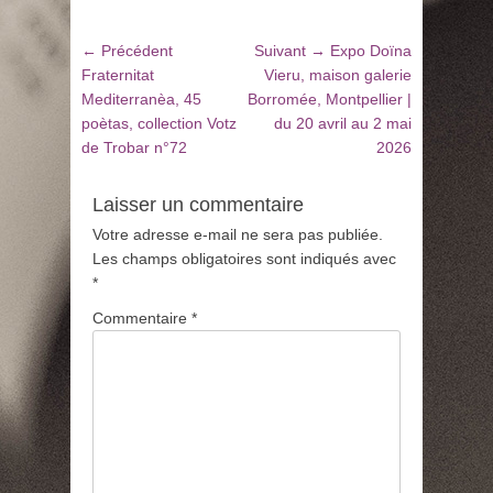
Navigation
Article
Article
← Précédent
Suivant →
Expo Doïna
de
précédent
suivant
Fraternitat
Vieru, maison galerie
:
:
Mediterranèa, 45
Borromée, Montpellier |
l’article
poètas, collection Votz
du 20 avril au 2 mai
de Trobar n°72
2026
Laisser un commentaire
Votre adresse e-mail ne sera pas publiée.
Les champs obligatoires sont indiqués avec
*
Commentaire
*