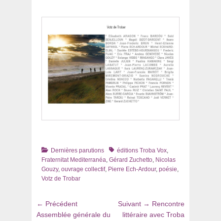
Catégories
Tags
Dernières parutions
éditions Troba Vox
,
Fraternitat Mediterranéa
,
Gérard Zuchetto
,
Nicolas
Gouzy
,
ouvrage collectif
,
Pierre Ech-Ardour
,
poésie
,
Votz de Trobar
Navigation
Article
Article
← Précédent
Suivant →
Rencontre
de
précédent
suivant
Assemblée générale du
littéraire avec Troba