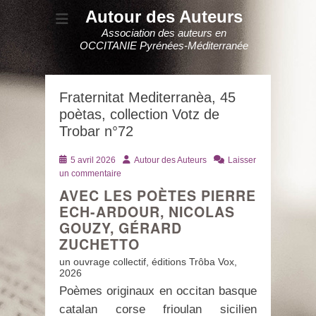
Autour des Auteurs
Association des auteurs en
OCCITANIE Pyrénées-Méditerranée
Fraternitat Mediterranèa, 45
poètas, collection Votz de
Trobar n°72
Posté
Auteur
5 avril 2026
Autour des Auteurs
Laisser
le
un commentaire
AVEC LES POÈTES PIERRE
ECH-ARDOUR, NICOLAS
GOUZY, GÉRARD
ZUCHETTO
un ouvrage collectif, éditions Trôba Vox,
2026
Poèmes originaux en occitan basque
catalan corse frioulan sicilien