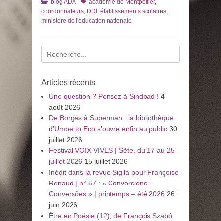
Catégories
Tags
blog ADA
académie de Montpellier
,
coordonnateurs
,
DDI
,
établissements scolaires
,
ministère de l'éducation nationale
Recherche
pour
:
Articles récents
Une question ? Pensez à Sindbad !
4
août 2026
De Borges à Superman : la bibliothèque
d’Umberto Eco s’ouvre enfin au public
30
juillet 2026
Festival VOIX VIVES | Sète, du 17 au 25
juillet 2026
15 juillet 2026
Inédit dans la revue Sigila pour Françoise
Renaud | n° 57 : « Conversions –
Conversões » | printemps – été 2026
26
juin 2026
Être en Poésie (12), de François Szabó