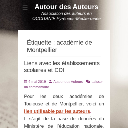
Autour des Auteurs
Association des auteurs en
OCCITANIE Pyrénées-Méditerranée
Étiquette :
académie de
Montpellier
Liens avec les établissements
scolaires et CDI
Posté
Auteur
6 mai 2019
Autour des Auteurs
Laisser
le
un commentaire
Pour les deux académies de
Toulouse et de Montpellier, voici un
lien utilisable par les auteurs
.
Il s’agit de la base de données du
Ministère de l’éducation nationale.