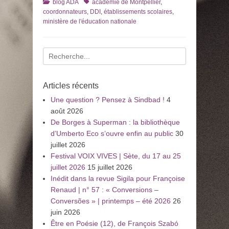
Catégories
Tags
blog ADA
académie de Montpellier
,
coordonnateurs
,
DDI
,
établissements scolaires
,
ministère de l'éducation nationale
Recherche
pour
:
Articles récents
Une question ? Pensez à Sindbad !
4
août 2026
De Borges à Superman : la bibliothèque
d’Umberto Eco s’ouvre enfin au public
30
juillet 2026
Festival VOIX VIVES | Sète, du 17 au 25
juillet 2026
15 juillet 2026
Inédit dans la revue Sigila pour Françoise
Renaud | n° 57 : « Conversions –
Conversões » | printemps – été 2026
26
juin 2026
Être en Poésie (12), de François Szabó