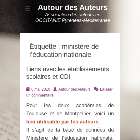
Autour des Auteurs
Association des auteurs en
OCCITANIE Pyrénées-Méditerranée
Étiquette :
ministère de
l’éducation nationale
Liens avec les établissements
scolaires et CDI
Posté
Auteur
6 mai 2019
Autour des Auteurs
Laisser
le
un commentaire
Pour les deux académies de
Toulouse et de Montpellier, voici un
lien utilisable par les auteurs
.
Il s’agit de la base de données du
Ministère de l’éducation nationale.