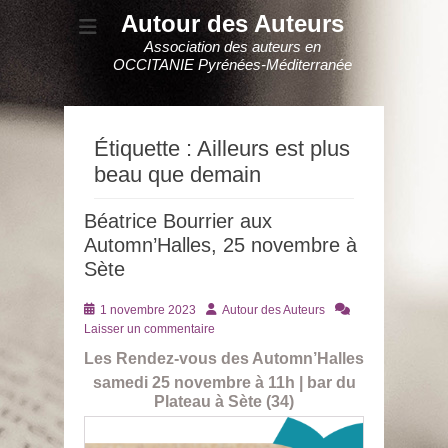
Autour des Auteurs
Association des auteurs en
OCCITANIE Pyrénées-Méditerranée
Étiquette :
Ailleurs est plus
beau que demain
Béatrice Bourrier aux
Automn’Halles, 25 novembre à
Sète
Posté
Auteur
1 novembre 2023
Autour des Auteurs
le
Laisser un commentaire
Les Rendez-vous des Automn’Halles
samedi 25 novembre à 11h |
bar du
Plateau à Sète (34)